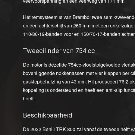
veervoorspanning en een veerweg van 171 mm.
Het remsysteem is van Brembo: twee semi-zwevend
en een achterschijf van 260 mm met een enkelzuige
110/80-19-banden voor en 150/70-17-banden achter
Tweecilinder van 754 cc
De motor is dezelfde 754cc-vloeistofgekoelde vierta
bovenliggende nokkenassen met vier kleppen per ci
gasklepbehuizing van 43 mm. Hij produceert 76,2 pk 
koppeling is ondersteund en heeft een anti-slip funct
heeft.
Beschikbaarheid
De 2022 Benlli TRK 800 zal vanaf de tweede helft van