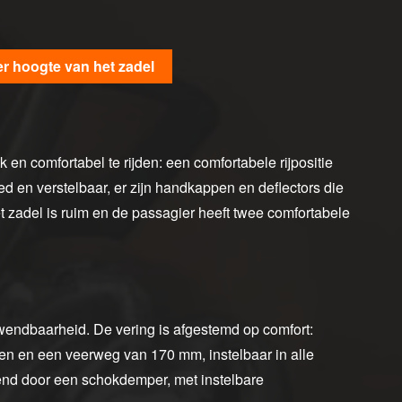
er hoogte van het zadel
 en comfortabel te rijden: een comfortabele rijpositie
eed en verstelbaar, er zijn handkappen en deflectors die
zadel is ruim en de passagier heeft twee comfortabele
 wendbaarheid. De vering is afgestemd op comfort:
n en een veerweg van 170 mm, instelbaar in alle
iend door een schokdemper, met instelbare