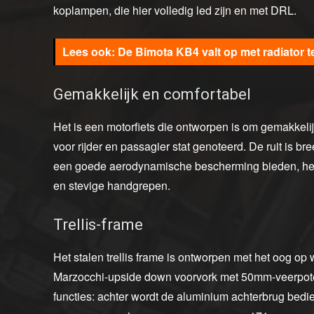
koplampen, die hier volledig led zijn en met DRL.
De Bimota KB4 valt op met radiator t
Gemakkelijk en comfortabel
Het is een motorfiets die ontworpen is om gemakkelijk
voor rijder en passagier stat genoteerd. De ruit is br
een goede aerodynamische bescherming bieden, het 
en stevige handgrepen.
Trellis-frame
Het stalen trellis frame is ontworpen met het oog op
Marzocchi-upside down voorvork met 50mm-veerpote
functies: achter wordt de aluminium achterbrug bed