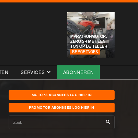
MARATHONMOTOR:
ZERO SR MET EEN
TON OP DE TELLER
REPORTAGES
TEN
SERVICES
ABONNEREN
MOTO73 ABONNEES LOG HIER IN
PROMOTOR ABONNEES LOG HIER IN
Zoek