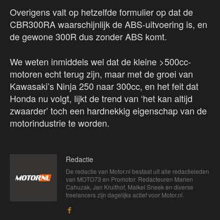
Overigens valt op hetzelfde formulier op dat de
CBR300RA waarschijnlijk de ABS-uitvoering is, en
de gewone 300R dus zonder ABS komt.
We weten inmiddels wel dat de kleine >500cc-
motoren echt terug zijn, maar met de groei van
Kawasaki’s Ninja 250 naar 300cc, en het feit dat
Honda nu volgt, lijkt de trend van ‘het kan altijd
zwaarder’ toch een hardnekkig eigenschap van de
motorindustrie te worden.
Redactie
De redactie van Motor.nl bestaat uit alle redactieleden
van MOTO73 en Promotor. Redacteuren Marien
Cahuzak, Jan Kruithof, Maikel Sneek en diverse
freelancers zijn dagelijks actief voor Motor.nl.