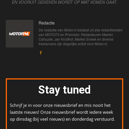
EN VOORUIT GEKEKEN WORDT OP WAT KOMEN GAAT.
Redactie
De redactie van Motor.nl bestaat uit alle redactieleden
van MOTO73 en Promotor. Redacteuren Marien
Cahuzak, Jan Kruithof, Maikel Sneek en diverse
freelancers zijn dagelijks actief voor Motor.nl.
Stay tuned
Schrijf je in voor onze nieuwsbrief en mis nooit het
laatste nieuws! Onze nieuwsbrief wordt iedere week
op dinsdag (bij veel nieuws) en donderdag verstuurd.