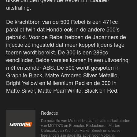
uitstraling.
De krachtbron van de 500 Rebel is een 471cc
parallel-twin dat Honda ook in de andere 500’s
gebruikt. Voor de Rebel hebben de Japanners de
injectie zó ingesteld dat meer koppel tijdens lage
toeren wordt bereikt. De 300 is een 286cc
eencilinder. Beide versies komen in een uitvoering
mét en zonder ABS. De 500 wordt gespoten in
Graphite Black, Matte Armored Silver Metallic,
Bright Yellow en Millennium Red en de 300 in
Matte Silver, Matte Pearl White, Black en Red.
Redactie
De redactie van Motor.nl bestaat uit alle redactieleden
van MOTO73 en Promotor. Redacteuren Marien
Cahuzak, Jan Kruithof, Maikel Sneek en diverse
freelancers zijn dagelijks actief voor Motor.nl.