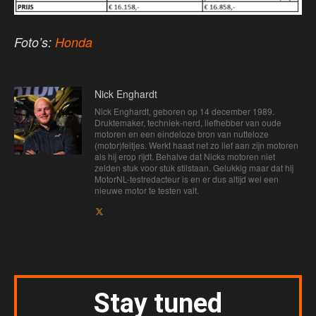
Foto’s:
Honda
Nick Enghardt
Nick Enghardt, geboren op 14 december 1989.
Druktemaker, techniek-nerd, liefhebber van oude
motoren en een eindeloze bron van nutteloze
(motor)feitjes. Werkt haast net zo lief aan zijn motoren
als hij erop rijdt. Behalve dat Nicks motoren niet
zelden stuk voor stuk stilstaan. Gelukkig maar dat hij
MotorNL-testredacteur is en er dus altijd wel een
nieuwe motor te testen valt.
Stay tuned