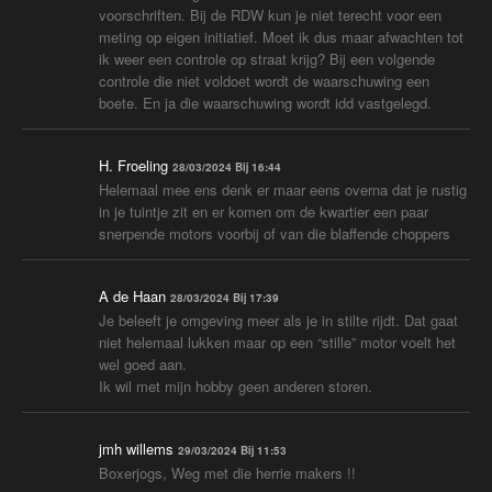
voorschriften. Bij de RDW kun je niet terecht voor een
meting op eigen initiatief. Moet ik dus maar afwachten tot
ik weer een controle op straat krijg? Bij een volgende
controle die niet voldoet wordt de waarschuwing een
boete. En ja die waarschuwing wordt idd vastgelegd.
H. Froeling
28/03/2024 Bij 16:44
Helemaal mee ens denk er maar eens overna dat je rustig
in je tuintje zit en er komen om de kwartier een paar
snerpende motors voorbij of van die blaffende choppers
A de Haan
28/03/2024 Bij 17:39
Je beleeft je omgeving meer als je in stilte rijdt. Dat gaat
niet helemaal lukken maar op een “stille” motor voelt het
wel goed aan.
Ik wil met mijn hobby geen anderen storen.
jmh willems
29/03/2024 Bij 11:53
Boxerjogs, Weg met die herrie makers !!