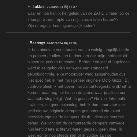
H. Lukkes
28/03/2024 Bij 14:37
waar en hoe kan ik het geluid van de ZARD uitlaten op de
Triumph Street Triple van mijn vrouw laten testen??
Zijn er ergens keuringsmogelijkheden?
j Bastings
28/03/2024 Bij 15:39
Ik ben absolute voorstander van zo weinig mogelijk herrie
en probeer er alles aan te doen om ook mijn motorgeluid
binnen de perken te houden. Echter, een jaar of 3 geleden
werd ik aangehouden vanwege een standaard
geluidscontrole, elke motorrijder werd aangehouden dus
niet specifiek ik met mijn geheel originele Moto Guzzi. Bij
controle bleek ik net boven het aantal toegestane dB uit te
komen maar nog net binnen de grens waar je alleen een
waarschuwing krijgt. Wat nu gedaan? Na veel informatie
inwinnen, en geen oplossing, heb ik dan maar voor veel
geld nieuwe originele dempers gemonteerd die exact
hetzelfde zijn als de dempers die ik tijdens de controle
gehad. Wellicht dat de gemonteerde dempers vanwege
hun leeftijd iets achteruit waren gegaan, geen idee. Ik
weet echter nog steeds niet of ik voldoe aan de