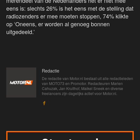
merendeel van de Nederlanders het er niet mee
eens is: slechts 26% is het eens met de stelling dat
radiozenders er mee moeten stoppen, 74% klikte
op ‘Oneens, er worden al genoeg bonnen
uitgedeeld.’
Redactie
De redactie van Motor.nl bestaat uit alle redactieleden
van MOTO73 en Promotor. Redacteuren Marien
Cahuzak, Jan Kruithof, Maikel Sneek en diverse
freelancers zijn dagelijks actief voor Motor.nl.