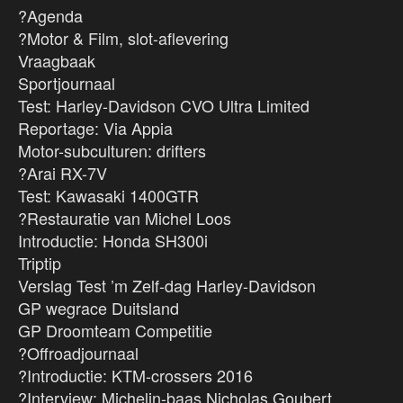
?Agenda
?Motor & Film, slot-aflevering
Vraagbaak
Sportjournaal
Test: Harley-Davidson CVO Ultra Limited
Reportage: Via Appia
Motor-subculturen: drifters
?Arai RX-7V
Test: Kawasaki 1400GTR
?Restauratie van Michel Loos
Introductie: Honda SH300i
Triptip
Verslag Test ’m Zelf-dag Harley-Davidson
GP wegrace Duitsland
GP Droomteam Competitie
?Offroadjournaal
?Introductie: KTM-crossers 2016
?Interview: Michelin-baas Nicholas Goubert