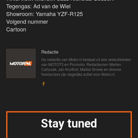
Tegengas: Ad van de Wiel
Showroom: Yamaha YZF-R125
Volgend nummer
Cartoon
Redactie
De redactie van Motor.nl bestaat uit alle redactieleden
van MOTO73 en Promotor. Redacteuren Marien
Cahuzak, Jan Kruithof, Maikel Sneek en diverse
freelancers zijn dagelijks actief voor Motor.nl.
Stay tuned