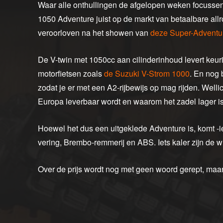
Waar alle onthullingen de afgelopen weken focussen
1050 Adventure juist op de markt van betaalbare all
veroorloven na het showen van
deze Super-Adventu
De V-twin met 1050cc aan cilinderinhoud levert keur
motorfietsen zoals
de Suzuki V-Strom 1000
. En nog 
zodat je er met een A2-rijbewijs op mag rijden. Well
Europa leverbaar wordt en waarom het zadel lager is
Hoewel het dus een uitgeklede Adventure is, komt -ie
vering, Brembo-remmerij en ABS. Iets kaler zijn de
Over de prijs wordt nog met geen woord gerept, maar 