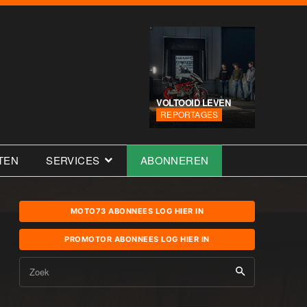
VOLTOOID LEVEN
REPORTAGES
TEN
SERVICES
ABONNEREN
MOTO73 ABONNEES LOG HIER IN
PROMOTOR ABONNEES LOG HIER IN
Zoek