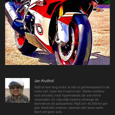
Jan Kruithof
Rijdt al heel lang motor. Is niet zo geïnteresseerd in de
motor zelf, maar wel in wat-ie kan. Sterke voorkeur
voor allroads, maar hypernakeds zijn ook niet te
versmaden. En natuurlijk classics vanwege de
techniek én de aaibaarheid. Rijdt zo'n 40.000 km per
jaar. Heeft drie motoren, waarvan één woon-werk.
Bezit zelf geen auto.