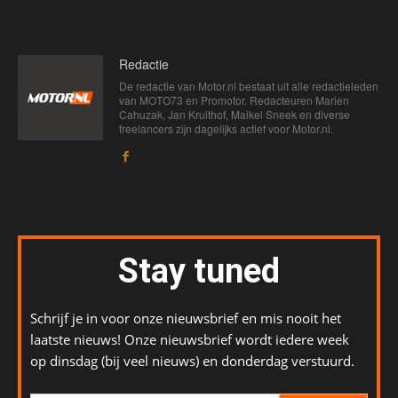
Redactie
De redactie van Motor.nl bestaat uit alle redactieleden
van MOTO73 en Promotor. Redacteuren Marien
Cahuzak, Jan Kruithof, Maikel Sneek en diverse
freelancers zijn dagelijks actief voor Motor.nl.
Stay tuned
Schrijf je in voor onze nieuwsbrief en mis nooit het
laatste nieuws! Onze nieuwsbrief wordt iedere week
op dinsdag (bij veel nieuws) en donderdag verstuurd.