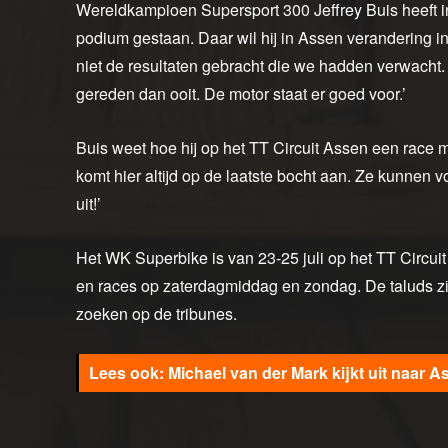
Wereldkampioen Supersport 300 Jeffrey Buis heeft in
podium gestaan. Daar wil hij in Assen verandering i
niet de resultaten gebracht die we hadden verwacht. I
gereden dan ooit. De motor staat er goed voor.’
Buis weet hoe hij op het TT Circuit Assen een race m
komt hier altijd op de laatste bocht aan. Ze kunnen v
uit!’
Het WK Superbike is van 23-25 juli op het TT Circui
en races op zaterdagmiddag en zondag. De taluds zi
zoeken op de tribunes.
Michael van der Mark kijkt uit naar A