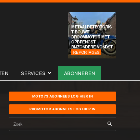
METAALDETECTORIS
T BOUWT
DROOMMOTOR MET
OPBRENGST
BIJZONDERE VONDST
REPORTAGES
TEN
SERVICES
ABONNEREN
MOTO73 ABONNEES LOG HIER IN
PROMOTOR ABONNEES LOG HIER IN
Zoek