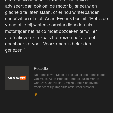
adviseert dan ook om de motor bij sneeuw en
gladheid te laten staan, of er nou winterbanden
onder zitten of niet. Arjan Everink besluit: “Het is de
vraag of je bij winterse omstandigheden als
motorrijder het risico moet opzoeken terwijl er
alternatieven zijn zoals het reizen per auto of
openbaar vervoer. Voorkomen is beter dan
genezen!”
Redactie
De redactie van Motor.nl bestaat uit alle redactieleden
van MOTO73 en Promotor. Redacteuren Marien
Cahuzak, Jan Kruithof, Maikel Sneek en diverse
freelancers zijn dagelijks actief voor Motor.nl.