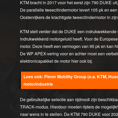
KTM bracht in 2017 voor het eerst zijn 790 DUKE uit,
De parallelle tweecilindermotor levert 105 pk en 
Oostenrijkers de krachtigste tweecilindermotor in zijn
KTM stelt verder dat de DUKE een indrukwekkende t
indrukwekkend motorgeluid heeft. Voor de Europese 
motor. Deze heeft een vermogen van 95 pk en kan hi
De WP APEX-vering voor en achter moet een verbete
elektronicapakket de motor hier ook bij.
Pierer Mobility Group (o.a. KTM, Hus
motorindustrie
De gebruikelijke selectie aan rijdmodi zijn beschi
TRACK-modus. Hierdoor moeten rijders de mogelijkh
naar wens in te stellen. De KTM 790 DUKE voor 2024