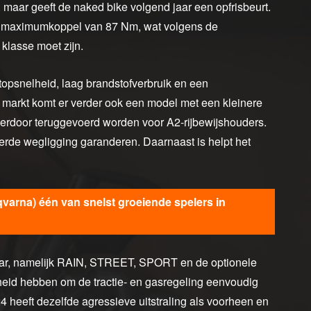
 maar geeft de naked bike volgend jaar een opfrisbeurt.
een maximumkoppel van 87 Nm, wat volgens de
 klasse moet zijn.
opsnelheid, laag brandstofverbruik en een
markt komt er verder ook een model met een kleinere
erdoor teruggevoerd worden voor A2-rijbewijshouders.
rde wegligging garanderen. Daarnaast is helpt het
qvarna) één van snelst groeiende spelers in
kbaar, namelijk RAIN, STREET, SPORT en de optionele
eid hebben om de tractie- en gasregeling eenvoudig
 heeft dezelfde agressieve uitstraling als voorheen en