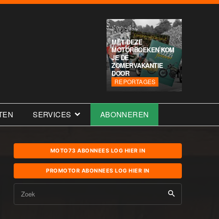
MET DEZE
MOTORBOEKEN KOM
JE DE
ZOMERVAKANTIE
DOOR
REPORTAGES
TEN
SERVICES
ABONNEREN
MOTO73 ABONNEES LOG HIER IN
PROMOTOR ABONNEES LOG HIER IN
Zoek