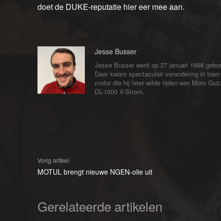
doet de DUKE-reputatie hier eer mee aan.
Jesse Busser
Jesse Busser werd op 27 januari 1998 gebore
Daar kwam spectaculair verandering in toen h
motor die hij later wilde rijden een Moto Gu
DL-1000 V-Strom.
Vorig artikel
MOTUL brengt nieuwe NGEN-olie uit
Gerelateerde artikelen