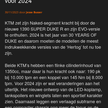
voor 2024
door
Jesse Busser
30/11/2023
KTM zet zijn Naked-segment kracht bij door de
nieuwe 1390 SUPER DUKE R en zijn EVO-versie
te onthullen. 2024 is het jaar van 30 YEARS OF
DUKE en daarom moeten de modellen de meest
indrukwekkende versies van de ‘Hertog’ tot nu toe
zijn.
Beide KTM’s hebben een flinke cilinderinhoud van
1350cc, maar daar is hun kracht ook naar: 190 pk
bij 10.000 tpm en een koppel van 145 Nm bij 8.000
tpm. Voor 2024 zijn er wat veranderingen aan het
uiterlijk. Het nieuwe ontwerp van de LED-koplamp,
tankspoilers en winglets laten een sportief karakter
zien. Daarnaast leggen een verlaagd subframe en
een compacter chassis nog meer de focus op de