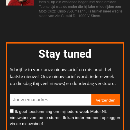
toen hij op zijn zestiende begon met scooterrijden.
Toentertijd was de motor die hij later wilde rijden een
Moto Guzzi Griso 750, maar nu is hij niet meer weg te
slaan van zijn Suzuki DL-1000 V-Strom.
Stay tuned
Schrijf je in voor onze nieuwsbrief en mis nooit het
laatste nieuws! Onze nieuwsbrief wordt iedere week
op dinsdag (bij veel nieuws) en donderdag verstuurd.
Verzenden
Ik geef toestemming om mij iedere week Motor.NL
nieuwsbrieven toe te sturen. Ik kan ieder moment opzeggen
via de nieuwsbrief.