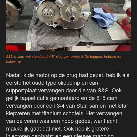
S&S krukas met standaard 4,5″ slag gemonteerd. De baggers hebben een
balans-as.
Nadat ik de motor op de brug had gezet, heb ik als
eerste het oude type oliepomp en cam
supportplaat vervangen door die van S&S. Ook
gelijk tappet cuffs gemonteerd en de 515 cam
vervangen door een 3/4 van Star, samen met Star
klepveren met titanium schotels. Het vervangen
van de veren was een hoop gedoe, want echt
makkelijk gaat dat niet. Ook heb ik grotere
injectoren geplaatst en een nieuwe mapping