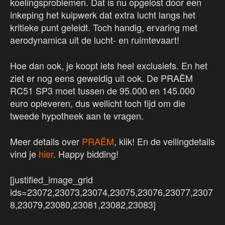
koelingsproblemen. Dat is nu opgelost door een
inkeping het kuipwerk dat extra lucht langs het
kritieke punt geleidt. Toch handig, ervaring met
aerodynamica uit de lucht- en ruimtevaart!
Hoe dan ook, je koopt iets heel exclusiefs. En het
ziet er nog eens geweldig uit ook. De PRAËM
RC51 SP3 moet tussen de 95.000 en 145.000
euro opleveren, dus wellicht toch tijd om die
tweede hypotheek aan te vragen.
Meer details over
PRAËM
, klik! En de veilingdetails
vind je
hier
. Happy bidding!
[justified_image_grid
ids=23072,23073,23074,23075,23076,23077,2307
8,23079,23080,23081,23082,23083]