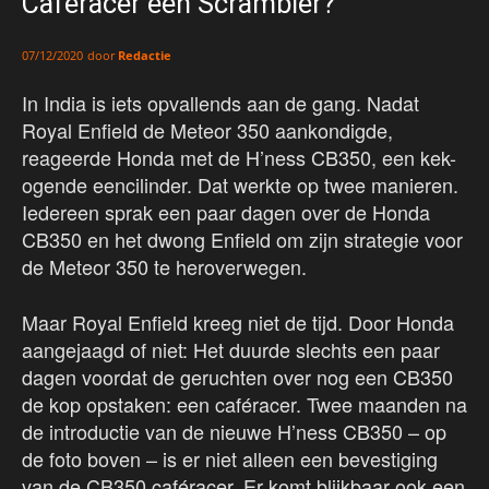
Caféracer een Scrambler?
door
Redactie
07/12/2020
In India is iets opvallends aan de gang. Nadat
Royal Enfield de Meteor 350 aankondigde,
reageerde Honda met de H’ness CB350, een kek-
ogende eencilinder. Dat werkte op twee manieren.
Iedereen sprak een paar dagen over de Honda
CB350 en het dwong Enfield om zijn strategie voor
de Meteor 350 te heroverwegen.
Maar Royal Enfield kreeg niet de tijd. Door Honda
aangejaagd of niet: Het duurde slechts een paar
dagen voordat de geruchten over nog een CB350
de kop opstaken: een caféracer. Twee maanden na
de introductie van de nieuwe H’ness CB350 – op
de foto boven – is er niet alleen een bevestiging
van de CB350 caféracer. Er komt blijkbaar ook een