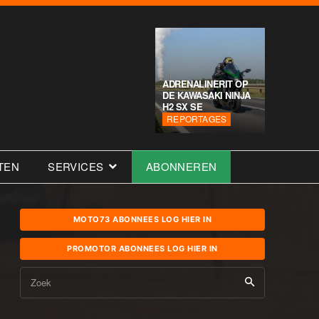
ADRENALINERIT OP
DE KAWASAKI NINJA
H2 SX SE
REPORTAGES
TEN
SERVICES
ABONNEREN
MOTO73 ABONNEES LOG HIER IN
PROMOTOR ABONNEES LOG HIER IN
Zoek