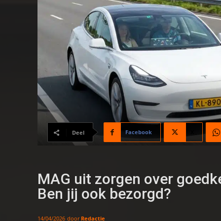
Facebook
X
Deel
MAG uit zorgen over goedkeu
Ben jij ook bezorgd?
door
Redactie
14/04/2026