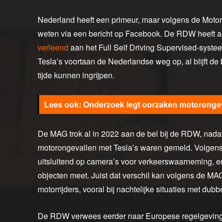
Nederland heeft een primeur, maar volgens de Motorr
weten via een bericht op Facebook. De RDW heeft a
verleend
aan het Full Self Driving Supervised-syst
Tesla’s voortaan de Nederlandse weg op, al blijft de 
tijde kunnen ingrijpen.
Onderzoek legt oorzaken motorongev
De MAG trok al in 2022 aan de bel bij de RDW, nada
motorongevallen met Tesla’s waren gemeld. Volgens 
uitsluitend op camera’s voor verkeerswaarneming, en 
objecten meet. Juist dat verschil kan volgens de MA
motorrijders, vooral bij nachtelijke situaties met dubb
De RDW verwees eerder naar Europese regelgeving di