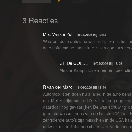
3 Reacties
M.s. Van de Pol
16/04/2026 Bij 12:34
Waarom deze auto’s nu wel “veilig” zijn is toch
de belofte niet te moeilijk te zullen doen als h
GH De GOEDE
19/04/2026 Bij 18:26
Als dhr Kamp zich ermee bemoeid stinkt 
R van der Mark
16/04/2026 Bij 15:46
Automobilisten doen nu al alles in de auto behal
etc. Met zelfrijdende auto’s zal dat nog erger 
daardoor nog gevaarlijker. De waarschuwing ‘dat 
grootste wassen neus van de laatste 100 jaar. 
zelfrijdende auto’s zijn misschien in de USA ha
netwerk en de fietsende chaos van Nederland en