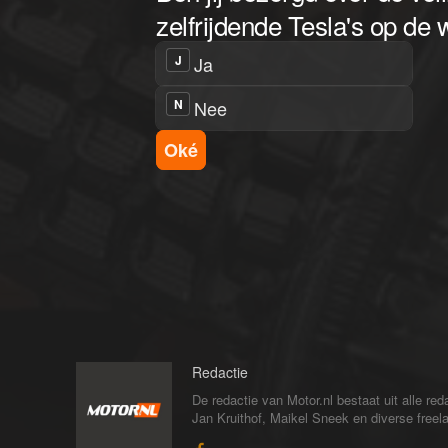
Redactie
De redactie van Motor.nl bestaat uit alle 
Jan Kruithof, Maikel Sneek en diverse freelan