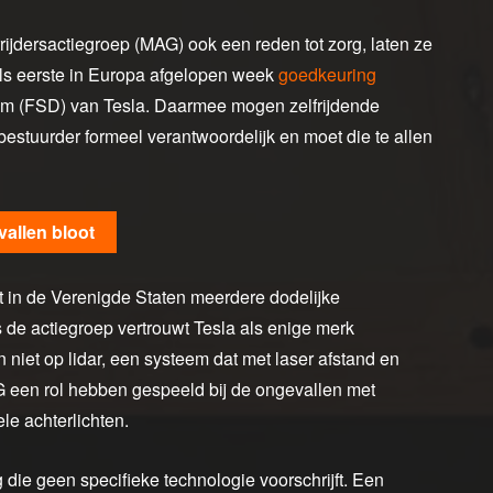
ijdersactiegroep (MAG) ook een reden tot zorg, laten ze
ls eerste in Europa afgelopen week
goedkeuring
eem (FSD) van Tesla. Daarmee mogen zelfrijdende
bestuurder formeel verantwoordelijk en moet die te allen
allen bloot
t in de Verenigde Staten meerdere dodelijke
de actiegroep vertrouwt Tesla als enige merk
niet op lidar, een systeem dat met laser afstand en
G een rol hebben gespeeld bij de ongevallen met
ele achterlichten.
e geen specifieke technologie voorschrijft. Een