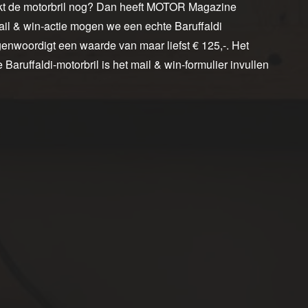
eekt de motorbril nog? Dan heeft MOTOR Magazine
ail & win-actie mogen we een echte Baruffaldi
genwoordigt een waarde van maar liefst € 125,-. Het
aruffaldi-motorbril is het mail & win-formulier invullen