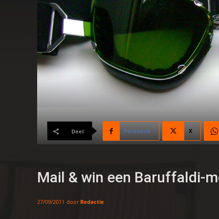
Facebook
X
Deel
Mail & win een Baruffaldi-m
door
Redactie
27/09/2011