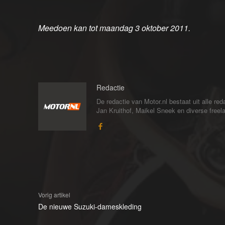
Meedoen kan tot maandag 3 oktober 2011.
Redactie
De redactie van Motor.nl bestaat uit alle 
Jan Kruithof, Maikel Sneek en diverse freelan
Vorig artikel
De nieuwe Suzuki-dameskleding