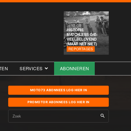
HISTORIE
MATCHLESS G45:
VEELBELOVEND
(MAAR NET NIET)
REPORTAGES
TEN
SERVICES
ABONNEREN
MOTO73 ABONNEES LOG HIER IN
PROMOTOR ABONNEES LOG HIER IN
Zoek