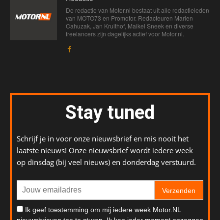
De redactie van Motor.nl bestaat uit alle redactieleden
van MOTO73 en Promotor. Redacteuren Marien
Cahuzak, Jan Kruithof, Maikel Sneek en diverse
freelancers zijn dagelijks actief voor Motor.nl.
Stay tuned
Schrijf je in voor onze nieuwsbrief en mis nooit het
laatste nieuws! Onze nieuwsbrief wordt iedere week
op dinsdag (bij veel nieuws) en donderdag verstuurd.
Verzenden
Ik geef toestemming om mij iedere week Motor.NL