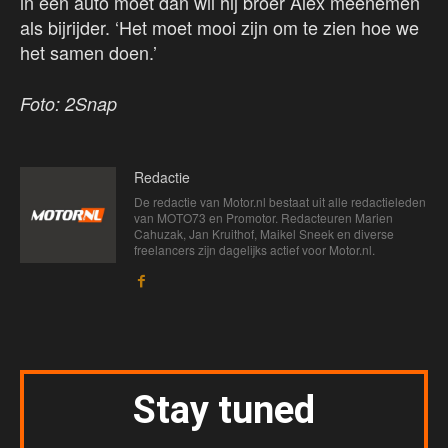
in een auto moet dan wil hij broer Alex meenemen
als bijrijder. ‘Het moet mooi zijn om te zien hoe we
het samen doen.’
Foto: 2Snap
Redactie
De redactie van Motor.nl bestaat uit alle redactieleden
van MOTO73 en Promotor. Redacteuren Marien
Cahuzak, Jan Kruithof, Maikel Sneek en diverse
freelancers zijn dagelijks actief voor Motor.nl.
Stay tuned