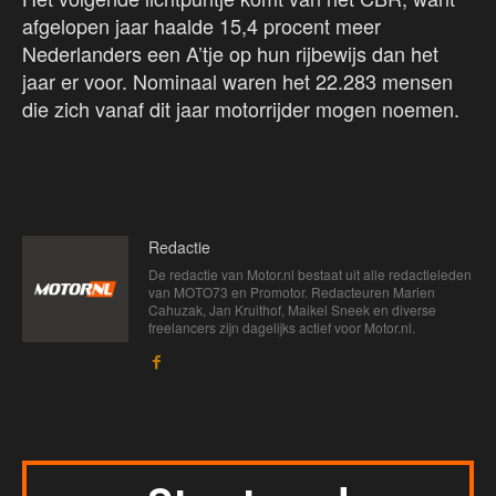
afgelopen jaar haalde 15,4 procent meer
Nederlanders een A’tje op hun rijbewijs dan het
jaar er voor. Nominaal waren het 22.283 mensen
die zich vanaf dit jaar motorrijder mogen noemen.
Redactie
De redactie van Motor.nl bestaat uit alle redactieleden
van MOTO73 en Promotor. Redacteuren Marien
Cahuzak, Jan Kruithof, Maikel Sneek en diverse
freelancers zijn dagelijks actief voor Motor.nl.