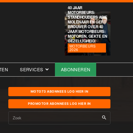
40 JAAR
MOTORBEURS:
STANDHOUDERS ARIE
MOLENAAR EN GERT
BROUWER OVER 40
JAAR MOTORBEURS:
MOTOREN, GEKTE EN
GEZELLIGHEID
MOTORBEURS
2026
TEN
SERVICES
ABONNEREN
MOTO73 ABONNEES LOG HIER IN
PROMOTOR ABONNEES LOG HIER IN
Zoek