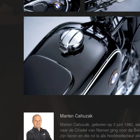
Marien Cahuzak
Marien Cahuzak, geboren op 3 juni 1982, wa
naar de Citadel van Namen ging voor de Bel
zijn leven en die rol is als hoofdredacteur 