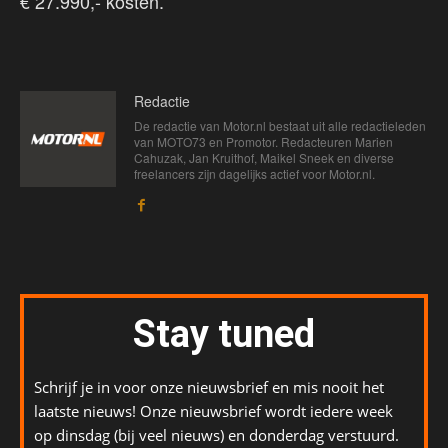
€ 27.990,- kosten.
Redactie
De redactie van Motor.nl bestaat uit alle redactieleden
van MOTO73 en Promotor. Redacteuren Marien
Cahuzak, Jan Kruithof, Maikel Sneek en diverse
freelancers zijn dagelijks actief voor Motor.nl.
Stay tuned
Schrijf je in voor onze nieuwsbrief en mis nooit het
laatste nieuws! Onze nieuwsbrief wordt iedere week
op dinsdag (bij veel nieuws) en donderdag verstuurd.