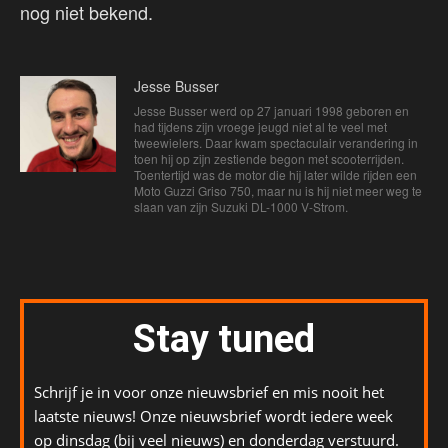
nog niet bekend.
Jesse Busser
Jesse Busser werd op 27 januari 1998 geboren en
had tijdens zijn vroege jeugd niet al te veel met
tweewielers. Daar kwam spectaculair verandering in
toen hij op zijn zestiende begon met scooterrijden.
Toentertijd was de motor die hij later wilde rijden een
Moto Guzzi Griso 750, maar nu is hij niet meer weg te
slaan van zijn Suzuki DL-1000 V-Strom.
Stay tuned
Schrijf je in voor onze nieuwsbrief en mis nooit het
laatste nieuws! Onze nieuwsbrief wordt iedere week
op dinsdag (bij veel nieuws) en donderdag verstuurd.