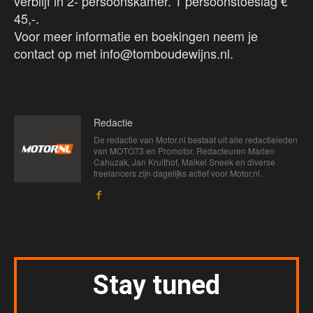
verblijf in 2- persoonskamer. 1 persoonstoeslag €
45,-.
Voor meer informatie en boekingen neem je
contact op met info@tomboudewijns.nl.
Redactie
De redactie van Motor.nl bestaat uit alle redactieleden
van MOTO73 en Promotor. Redacteuren Marien
Cahuzak, Jan Kruithof, Maikel Sneek en diverse
freelancers zijn dagelijks actief voor Motor.nl.
Stay tuned