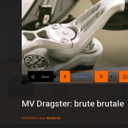
Facebook
X
Deel
MV Dragster: brute brutale
door
Redactie
20/01/2014