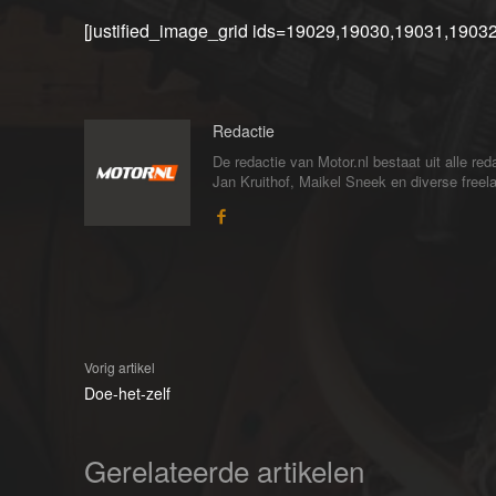
[justified_image_grid ids=19029,19030,19031,19032
Redactie
De redactie van Motor.nl bestaat uit alle 
Jan Kruithof, Maikel Sneek en diverse freelan
Vorig artikel
Doe-het-zelf
Gerelateerde artikelen