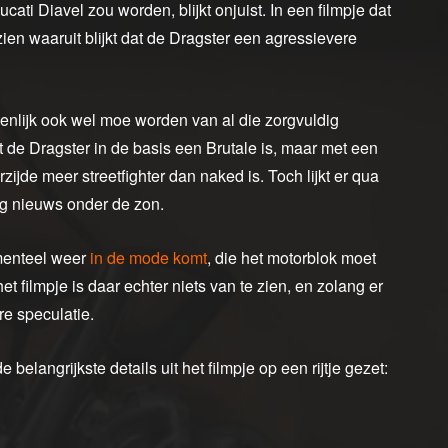
cati Diavel zou worden, blijkt onjuist. In een filmpje dat
zien waaruit blijkt dat de Dragster een agressievere
enlijk ook wel moe worden van al die zorgvuldig
t de Dragster in de basis een Brutale is, maar met een
ijde meer streetfighter dan naked is. Toch lijkt er qua
ig nieuws onder de zon.
omenteel weer
in de mode komt
, die het motorblok moet
t filmpje is daar echter niets van te zien, en zolang er
re speculatie.
elangrijkste details uit het filmpje op een rijtje gezet: