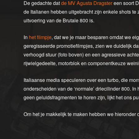
De gedachte dat
de MV Agusta Dragster
een soort Du
de Italianen hebben uitgebracht zijn enkele shots te 
uitvoering van de Brutale 800 is.
In
het filmpje
, dat we je maar besparen omdat we eig
geregisseerde promotiefilmpjes, zien we duidelijk da
verhoogd stuur (foto boven) en een agressieve achterz
rijwielgedeelte, motorblok en componentkeuze wein
Italiaanse media speculeren over een turbo, die m
onderscheiden van de ‘normale’ driecilinder 800. In he
geen geluidsfragmenten te horen zijn, lijkt het ons pu
Om het je makkelijk te maken hebben we hieronder de b