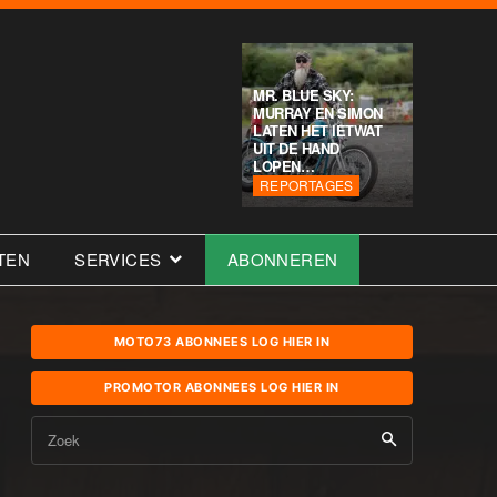
MR. BLUE SKY:
MURRAY EN SIMON
LATEN HET IETWAT
UIT DE HAND
LOPEN…
REPORTAGES
TEN
SERVICES
ABONNEREN
MOTO73 ABONNEES LOG HIER IN
PROMOTOR ABONNEES LOG HIER IN
Zoek