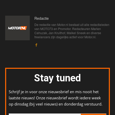
Redactie
De redactie van Motor.nl bestaat uit alle redactieleden
van MOTO73 en Promotor. Redacteuren Marien
Cahuzak, Jan Kruithof, Maikel Sneek en diverse
freelancers zijn dagelijks actief voor Motor.nl.
Stay tuned
Schrijf je in voor onze nieuwsbrief en mis nooit het
laatste nieuws! Onze nieuwsbrief wordt iedere week
op dinsdag (bij veel nieuws) en donderdag verstuurd.