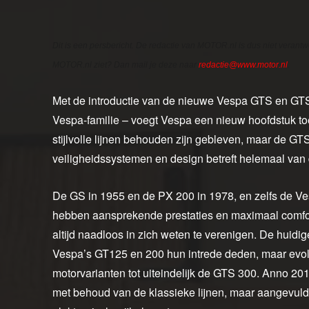
Dit is een persbericht. De redactie van MOTOR.nl is dus niet verantw
MOTOR.nl ziet? Dan mail je deze naar
redactie@www.motor.nl
.
Met de introductie van de nieuwe Vespa GTS en GTS
Vespa-familie – voegt Vespa een nieuw hoofdstuk toe
stijlvolle lijnen behouden zijn gebleven, maar de G
veiligheidssystemen en design betreft helemaal van de
De GS in 1955 en de PX 200 in 1978, en zelfs de V
hebben aansprekende prestaties en maximaal comfort
altijd naadloos in zich weten te verenigen. De huidig
Vespa’s GT125 en 200 hun intrede deden, maar evo
motorvarianten tot uiteindelijk de GTS 300. Anno 2
met behoud van de klassieke lijnen, maar aangevul