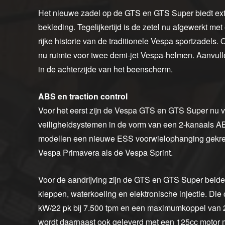
Het nieuwe zadel op de GTS en GTS Super biedt extr
bekleding. Tegelijkertijd is de zetel nu afgewerkt me
rijke historie van de traditionele Vespa sportzadels.
nu ruimte voor twee demi-jet Vespa-helmen. Aanvulle
in de achterzijde van het beenscherm.
ABS en traction control
Voor het eerst zijn de Vespa GTS en GTS Super nu vo
veiligheidsystemen in de vorm van een 2-kanaals A
modellen een nieuwe ESS voorwielophanging gekrege
Vespa Primavera als de Vespa Sprint.
Voor de aandrijving zijn de GTS en GTS Super beide 
kleppen, waterkoeling en elektronische injectie. D
kW/22 pk bij 7.500 tpm en een maximumkoppel van 
wordt daarnaast ook geleverd met een 125cc motor