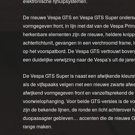
elektronische rijhulpsystemen.
De nieuwe Vespa GTS en Vespa GTS Super ondersch
vormgegeven front, in lijn met dat van de Vespa Pri
herkenbare elementen zijn de nieuwe, heldere knipp
achterlichtunit, gevangen in een verchroomd frame, 
op het voorspatbord. De Vespa GTS vertrouwt bove
een duidelijke verwijzing naar de Vespa’s uit de jaren
De Vespa GTS Super is naast een afwijkende kleurst
als de vijfspaaks velgen met een nieuwe zwarte afw
afwijkend vormgegeven front en vanzelfsprekend de t
voorwielophanging. Voor beide GTS-versies is de v
zijn de bekende lijnen, de ronde en licht achterover
duopassagier gebleven… accenten die de nieuwe GTS
range maken.