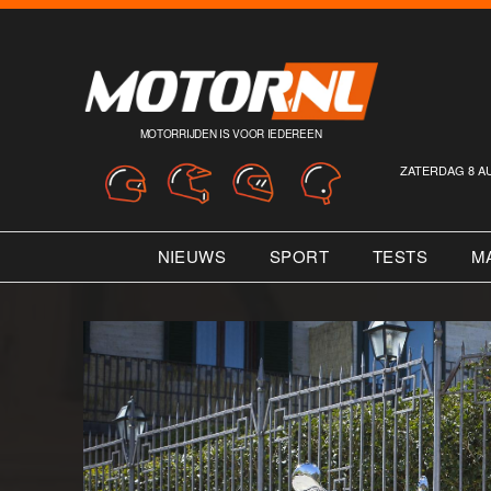
MOTORRIJDEN IS VOOR IEDEREEN
ZATERDAG 8 A
NIEUWS
SPORT
TESTS
M