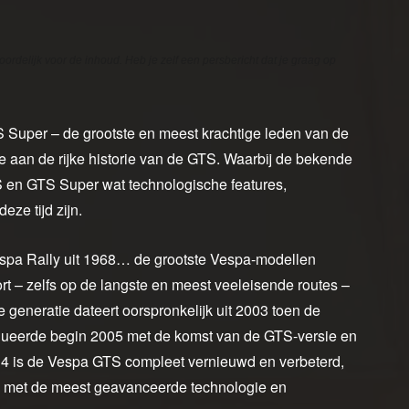
oordelijk voor de inhoud. Heb je zelf een persbericht dat je graag op
 Super – de grootste en meest krachtige leden van de
 aan de rijke historie van de GTS. Waarbij de bekende
TS en GTS Super wat technologische features,
ze tijd zijn.
espa Rally uit 1968… de grootste Vespa-modellen
 – zelfs op de langste en meest veeleisende routes –
e generatie dateert oorspronkelijk uit 2003 toen de
lueerde begin 2005 met de komst van de GTS-versie en
014 is de Vespa GTS compleet vernieuwd en verbeterd,
d met de meest geavanceerde technologie en