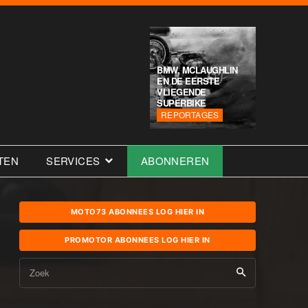
BMW, MCLAUGHLIN
EN DE EERSTE
VLIEGENDE
SUPERBIKE
REPORTAGES
TEN
SERVICES
ABONNEREN
MOTO73 ABONNEES LOG HIER IN
PROMOTOR ABONNEES LOG HIER IN
Zoek