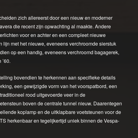
eiden zich allereerst door een nieuw en moderner
mavera die recent zijn opwachting al maakte. Andere
erlichten voor en achter en een compleet nieuwe
in lijn met het nieuwe, eveneens verchroomde sierstuk
ndien op een handig, eveneens verchroomd bagagerek,
 ’60.
elling bovendien te herkennen aan specifieke details
erking, een gewijzigde vorm van het voorspatbord, een
raditioneel rood uitgevoerde veer in de
oetensteun boven de centrale tunnel nieuw. Daarentegen
 hellende koplamp en de uitklapbare voetsteunen voor de
 herkenbaar en tegelijkertijd uniek binnen de Vespa-