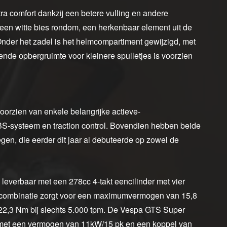
a comfort dankzij een betere vulling en andere
t een witte bies rondom, een herkenbaar element uit de
 Onder het zadel is het helmcompartiment gewijzigd, met
nde opbergruimte voor kleinere spulletjes is voorzien
orzien van enkele belangrijke actieve-
BS-systeem en traction control. Bovendien hebben beide
n, die eerder dit jaar al debuteerde op zowel de
leverbaar met een 278cc 4-takt eencilinder met vier
ie combinatie zorgt voor een maximumvermogen van 15,8
22,3 Nm bij slechts 5.000 tpm. De Vespa GTS Super
 met een vermogen van 11kW/15 pk en een koppel van