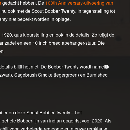
n
gedacht hebben. De
100th Anniversary-uitvoering van
u ook met de Scout Bobber Twenty. In tegenstelling tot
nty niet beperkt worden in oplage.
920, qua kleurstelling en ook in de details. Zo krijgt de
anzadel en een 10 inch breed apehanger-stuur. Die
en.
tails blijft het niet. De Bobber Twenty wordt namelijk
 (zwart), Sagebrush Smoke (legergroen) en Burnished
obber en deze Scout Bobber Twenty – het
gehele Bobber-lijn van Indian opgefrist voor 2020. Als
schijf voor, verbeterde rempomp en nieuwe remklauw