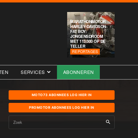
MARATHONMOTOR
HARLEY-DAVIDSON
FAT BOY:
JONGENSDROOM
MET 113.000 OP DE
TELLER
REPORTAGES
TEN
SERVICES
ABONNEREN
MOTO73 ABONNEES LOG HIER IN
PROMOTOR ABONNEES LOG HIER IN
Zoek