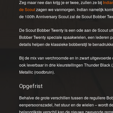
Zeg maar nee dan krijg je er twee, zullen ze bij
India
de Scout
zagen we vanmorgen. Indian namelijk komt n
de 100th Anniversary Scout zal de Scout Bobber Twe
De Scout Bobber Twenty is een ode aan de Scout uit 1
Bobber Twenty speciale spaakwielen, een lederen p
details helpen de klassieke bobberstijl te benadrukk
Bij de mix van verchroomde en in zwart uitgevoerde de
ook leverbaar in drie kleurstellingen Thunder Black
Metallic (roodbruin).
Opgefrist
Behalve de grote verschillen tussen de reguliere B
eenpersoonszadel, het stuur en de wielen – wordt de 
belangrijkste verschil kan de nieuwe zwevende rem