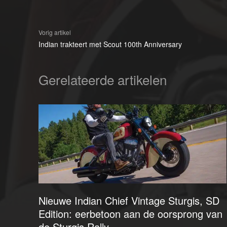
Vorig artikel
Indian trakteert met Scout 100th Anniversary
Gerelateerde artikelen
Nieuwe Indian Chief Vintage Sturgis, SD
Edition: eerbetoon aan de oorsprong van
de Sturgis Rally