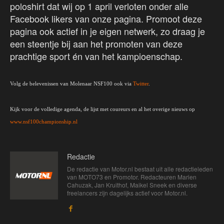
poloshirt dat wij op 1 april verloten onder alle
Facebook likers van onze pagina. Promoot deze
pagina ook actief in je eigen netwerk, zo draag je
een steentje bij aan het promoten van deze
prachtige sport én van het kampioenschap.
Volg de belevenissen van Molenaar NSF100 ook via
Twitter
.
Kijk voor de volledige agenda, de lijst met coureurs en al het overige nieuws op
www.nsf100championship.nl
Redactie
De redactie van Motor.nl bestaat uit alle redactieleden
van MOTO73 en Promotor. Redacteuren Marien
Cahuzak, Jan Kruithof, Maikel Sneek en diverse
freelancers zijn dagelijks actief voor Motor.nl.