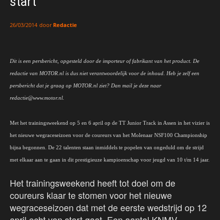
start
door
Redactie
26/03/2014
Dit is een persbericht, opgesteld door de importeur of fabrikant van het product. De
redactie van MOTOR.nl is dus niet verantwoordelijk voor de inhoud. Heb je zelf een
persbericht dat je graag op MOTOR.nl ziet? Dan mail je deze naar
redactie@www.motor.nl.
Met het trainingsweekend op 5 en 6 april op de TT Junior Track in Assen in het vizier is
het nieuwe wegraceseizoen voor de coureurs van het Molenaar NSF100 Championship
bijna begonnen. De 22 talenten staan inmiddels te popelen van ongeduld om de strijd
met elkaar aan te gaan in dit prestigieuze kampioenschap voor jeugd van 10 t/m 14 jaar.
Het trainingsweekend heeft tot doel om de
coureurs klaar te stomen voor het nieuwe
wegraceseizoen dat met de eerste wedstrijd op 12
april echt van start gaat. Een aantal KNMV