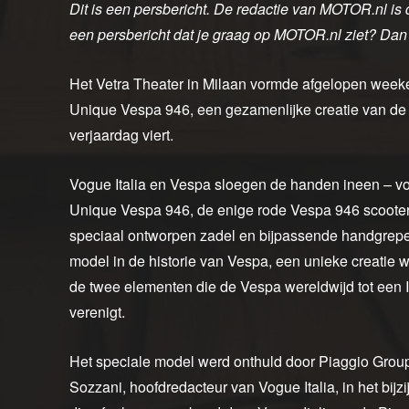
Dit is een persbericht. De redactie van MOTOR.nl is 
een persbericht dat je graag op MOTOR.nl ziet? Dan
Het Vetra Theater in Milaan vormde afgelopen weeke
Unique Vespa 946, een gezamenlijke creatie van de P
verjaardag viert.
Vogue Italia en Vespa sloegen de handen ineen – voo
Unique Vespa 946, de enige rode Vespa 946 scooter 
speciaal ontworpen zadel en bijpassende handgrepe
model in de historie van Vespa, een unieke creatie w
de twee elementen die de Vespa wereldwijd tot een 
verenigt.
Het speciale model werd onthuld door Piaggio Gro
Sozzani, hoofdredacteur van Vogue Italia, in het bijzi