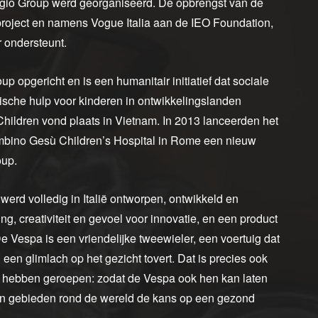
ggio Group werd georganiseerd. De opbrengst van de
roject en namens Vogue Italia aan de IEO Foundation,
r ondersteunt.
 opgericht en is een humanitair initiatief dat sociale
sche hulp voor kinderen in ontwikkelingslanden
Children vond plaats in Vietnam. In 2013 lanceerden het
Bambino Gesù Children’s Hospital in Rome een nieuw
oup.
rd volledig in Italië ontworpen, ontwikkeld en
ng, creativiteit en gevoel voor innovatie, en een product
De Vespa is een vriendelijke tweewieler, een voertuig dat
 een glimlach op het gezicht tovert. Dat is precies ook
n hebben geroepen: zodat de Vespa ook hen kan laten
 van gebieden rond de wereld de kans op een gezond