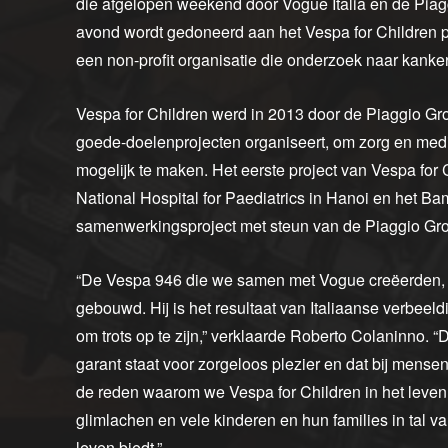
die afgelopen weekend door Vogue Italia en de Pia
avond wordt gedoneerd aan het Vespa for Children p
een non-profit organisatie die onderzoek naar kanke
Vespa for Children werd in 2013 door de Piaggio Group
goede-doelenprojecten organiseert, om zorg en medi
mogelijk te maken. Het eerste project van Vespa for 
National Hospital for Paediatrics in Hanoi en het 
samenwerkingsproject met steun van de Piaggio Gr
“De Vespa 946 die we samen met Vogue creëerden, we
gebouwd. Hij is het resultaat van Italiaanse verbeeldi
om trots op te zijn,” verklaarde Roberto Colaninno. “
garant staat voor zorgeloos plezier en dat bij mensen
de reden waarom we Vespa for Children in het leve
glimlachen en vele kinderen en hun families in tal
leven biedt.”