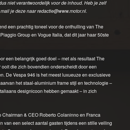
dus niet verantwoordelijk voor de inhoud. Heb je zelf
 mail je deze naar redactie@www.motor.nl.
nd een prachtig toneel voor de onthulling van The
iaggio Group en Vogue Italia, dat dit jaar haar 50ste
r een belangrijk goed doel – met als resultaat The
ooit die zich bovendien onderscheidt door een
n. De Vespa 946 is het meest luxueuze en exclusieve
aarvan het staal-aluminium frame stijl en technologie –
Italiaans designicoon hebben gemaakt – in zich
up Chairman & CEO Roberto Colaninno en Franca
jn van een select aantal gasten tijdens een stille veiling