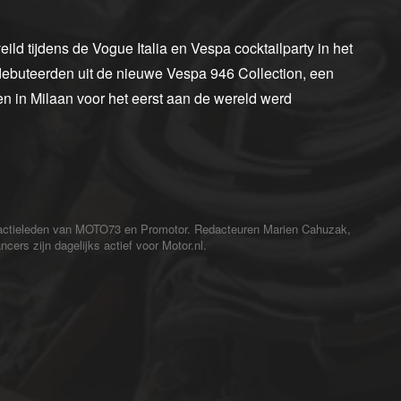
ld tijdens de Vogue Italia en Vespa cocktailparty in het
 debuteerden uit de nieuwe Vespa 946 Collection, een
en in Milaan voor het eerst aan de wereld werd
redactieleden van MOTO73 en Promotor. Redacteuren Marien Cahuzak,
cers zijn dagelijks actief voor Motor.nl.