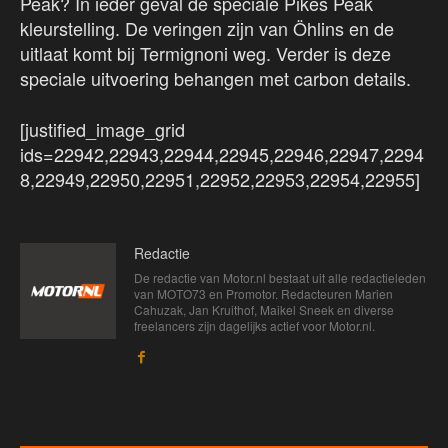
Peak? In ieder geval de speciale Pikes Peak
kleurstelling. De veringen zijn van Öhlins en de
uitlaat komt bij Termignoni weg. Verder is deze
speciale uitvoering behangen met carbon details.
[justified_image_grid
ids=22942,22943,22944,22945,22946,22947,2294
8,22949,22950,22951,22952,22953,22954,22955]
Redactie
De redactie van Motor.nl bestaat uit alle redactieleden
van MOTO73 en Promotor. Redacteuren Marien
Cahuzak, Jan Kruithof, Maikel Sneek en diverse
freelancers zijn dagelijks actief voor Motor.nl.