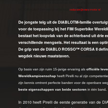
Dit is een persbericht. De redactie van MOTOR.nl is dus niet verantw
MOTOR.nl ziet? Dan mail je deze naar
redactie@www.motor.nl
.
De jongste telg uit de DIABLOTM-familie overtuig
voor de toepassing bij het FIM Superbike Wer
bestaat het loopvlak van de achterband uit drie 
verschillende mengsels. Het resultaat is een opt
De grip van de DIABLO ROSSO™ CORSA II definie
wegdek nieuwe maatstaven.
Op basis van zijn ruim 15-jarige ervaring als
officiële lev
Wereldkampioenschap
heeft Pirelli nu al zijn competen
zijn kennis omtrent perfecte banden voor de openbare weg.
beste eigenschappen van beide sectoren
in één band
.
In 2010 heeft Pirelli de eerste generatie van d