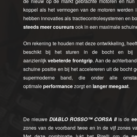
de nieuw op de markt gebrachte motoren en hun r
koppel als het vermogen van de motoren werden in d
hebben innovaties als tractiecontrolesystemen en 
steeds meer coureurs
ook in een maximale schuine 
Om rekening te houden met deze ontwikkeling, heeft
beschikt bij het sturen in de bocht en bi
aanzienlijk
vebeterde
frontgrip
. Aan de achterband
schuine positie en bij het accelereren uit de bo
supermoderne band, die onder alle oms
optimale
performance
zorgt en
langer meegaat
.
De nieuwe
DIABLO ROSSO™ CORSA II
is de
ee
zones van de voorband twee en in de vijf zones va
Met deze combinatie lukt het Pirelli om de
p