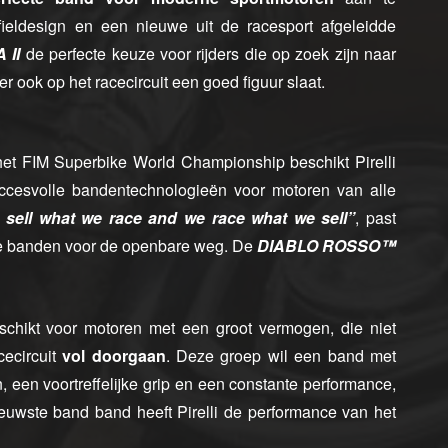
fieldesign en een nieuwe uit de racesport afgeleidde
 II
de perfecte keuze voor rijders die op zoek zijn naar
 ook op het racecircuit een goed figuur slaat.
het FIM Superbike World Championship beschikt Pirelli
uccesvolle bandentechnologieën voor motoren van alle
 sell what we race and we race what we sell”
, past
ieve banden voor de openbare weg. De
DIABLO ROSSO™
kt voor motoren met een groot vermogen, die niet
cecircuit
vol doorgaan
. Deze groep wil een band met
n, een voortreffelijke grip en een constante performance,
ieuwste band band heeft Pirelli de performance van het