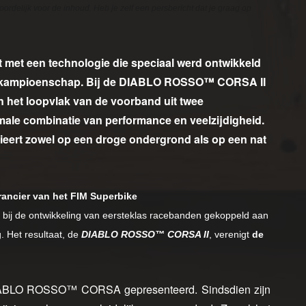
oordelijk voor de inhoud. Heb je zelf een persbericht dat je graag op
t met een technologie die speciaal werd ontwikkeld
eldkampioenschap. Bij de DIABLO ROSSO™ CORSA II
en het loopvlak van de voorband uit twee
imale combinatie van performance en veelzijdigheid.
ert zowel op een droge ondergrond als op een nat
erancier van het FIM Superbike
tie bij de ontwikkeling van eersteklas racebanden gekoppeld aan
 Het resultaat, de
DIABLO ROSSO™ CORSA II
, verenigt
de
e DIABLO ROSSO™ CORSA gepresenteerd. Sindsdien zijn