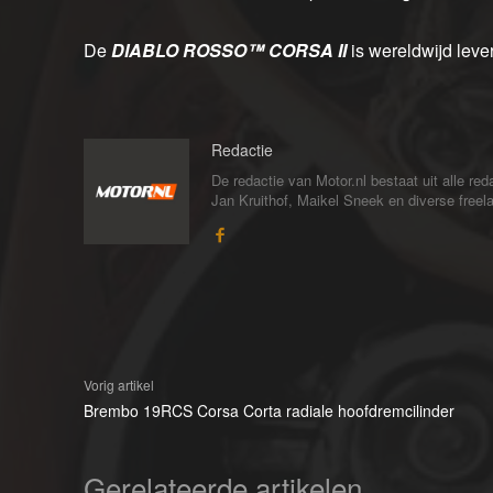
De
DIABLO ROSSO™ CORSA II
is wereldwijd lev
Redactie
De redactie van Motor.nl bestaat uit alle 
Jan Kruithof, Maikel Sneek en diverse freelan
Vorig artikel
Brembo 19RCS Corsa Corta radiale hoofdremcilinder
Gerelateerde artikelen