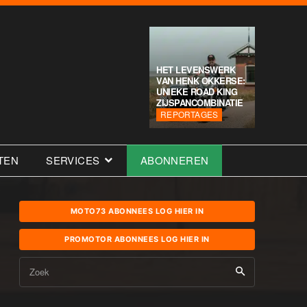
HET LEVENSWERK
VAN HENK OKKERSE:
UNIEKE ROAD KING
ZIJSPANCOMBINATIE
REPORTAGES
TEN
SERVICES
ABONNEREN
MOTO73 ABONNEES LOG HIER IN
PROMOTOR ABONNEES LOG HIER IN
Zoek