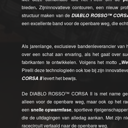
bieden
.
Zijninnovatieve contouren, een nieuw pro
structuur maken van de
DIABLO ROSSO™ CORSA
een excellente band voor de openbare weg, die echter
Als jarenlange, exclusieve bandenleverancier van 
over een schat aan ervaring, als het gaat over s
fabrikanten te ontwikkelen. Volgens het motto
„
We
Pirelli deze technologieën ook toe bij zijn innovat
CORSA II
levert het bewijs.
De DIABLO ROSSO™ CORSA II is met name geschi
alleen voor de openbare weg, maar ook op het ra
een
snelle opwarmfase
, sportieve rijeigenschappe
die de uitdagingen van alledag aankan. Met zijn n
racecircuit vertaald naar de openbare weg.