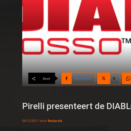
Facebook
X
Deel
Pirelli presenteert de DIA
door
Redactie
05/12/2017