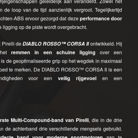
ijeigenschappen geleidelijk aan veranderd. Zowel het
e loop van de tijd aanzienlijk vergroot. Tegelijkertijd
bochten-ABS ervoor gezorgd dat deze
performance door
ligging op de piste wordt overgebracht.
 Pirelli de
DIABLO ROSSO™ CORSA II
ontwikkeld. Hij
j het
remmen
in een schuine ligging
over een
 is de geoptimaliseerde grip op het wegdek in maximaal
cht goed te merken. De DIABLO ROSSO™ CORSA II is een
tandigheden voor een
veilig rijgevoel
en een
rste
Multi-Compound-band van Pirelli
, die in de drie
n de achterband drie verschillende mengsels gebruikt.
erfecte band voor moderne sportmotoren
aan te