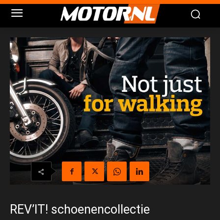
REV’IT! schoenencollectie