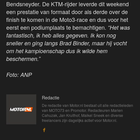
Bendsneyder. De KTM-rijder leverde dit weekend
een prestatie van formaat door als derde over de
finish te komen in de Moto3-race en dus voor het
eerst een podiumplaats te bemachtigen.
“Het was
fantastisch, ik heb alles gegeven. Ik kon nog
sneller en ging langs Brad Binder, maar hij vocht
om het kampioenschap dus ik wilde hem
beschermen.”
Foto: ANP
Redactie
De redactie van Motor.nl bestaat uit alle redactieleden
van MOTO73 en Promotor. Redacteuren Marien
Cahuzak, Jan Kruithof, Maikel Sneek en diverse
freelancers zijn dagelijks actief voor Motor.nl.