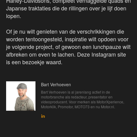
Harley-Davidsons, compleet vernaggelde quads en
Japanse traktaties die de rillingen over je lijf doen
lopen.
Of je nu wilt genieten van de verschrikkingen die
worden tentoongesteld, inspiratie wilt opdoen voor
je volgende project, of gewoon een lunchpauze wilt
afbreken om even te lachen. Deze Instagram site
is een bezoekje waard.
Bart Verhoeven
Bart Verhoeven is al jarenlang actief in de
motorbranche als redacteur, presentator en
videoproducent. Voor merken als MotorXperience,
Motorklik, Promotor, MOTO73 en nu Motor.nl.