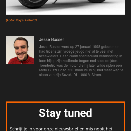
(Foto: Royal Enfield)
Jesse Busser
Jesse Busser werd op 27 januari 1998 geboren en
had tijdens zijn vroege jeugd niet al te veel met
tweewielers. Daar kwam spectaculair verandering in
toen hij op zijn zestiende begon met scooterrijden.
Toentertijd was de motor die hij later wilde rijden een
Moto Guzzi Griso 750, maar nu is hij niet meer weg te
slaan van zijn Suzuki DL-1000 V-Strom.
Stay tuned
Schrijf je in voor onze nieuwsbrief en mis nooit het