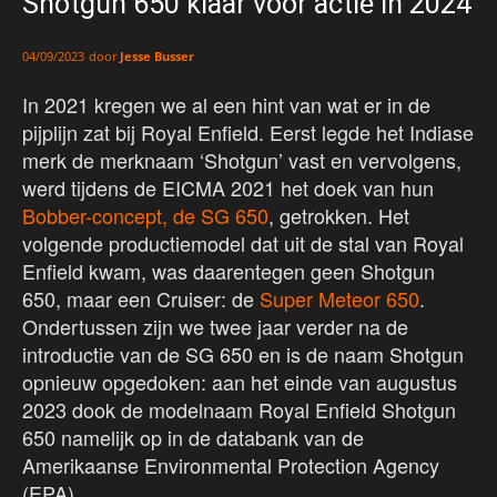
Shotgun 650 klaar voor actie in 2024
door
Jesse Busser
04/09/2023
In 2021 kregen we al een hint van wat er in de
pijplijn zat bij Royal Enfield. Eerst legde het Indiase
merk de merknaam ‘Shotgun’ vast en vervolgens,
werd tijdens de EICMA 2021 het doek van hun
Bobber-concept, de SG 650
, getrokken. Het
volgende productiemodel dat uit de stal van Royal
Enfield kwam, was daarentegen geen Shotgun
650, maar een Cruiser: de
Super Meteor 650
.
Ondertussen zijn we twee jaar verder na de
introductie van de SG 650 en is de naam Shotgun
opnieuw opgedoken: aan het einde van augustus
2023 dook de modelnaam Royal Enfield Shotgun
650 namelijk op in de databank van de
Amerikaanse Environmental Protection Agency
(EPA).