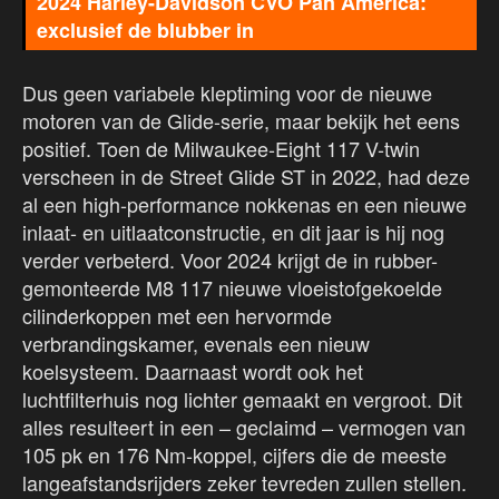
2024 Harley-Davidson CVO Pan America:
exclusief de blubber in
Dus geen variabele kleptiming voor de nieuwe
motoren van de Glide-serie, maar bekijk het eens
positief. Toen de Milwaukee-Eight 117 V-twin
verscheen in de Street Glide ST in 2022, had deze
al een high-performance nokkenas en een nieuwe
inlaat- en uitlaatconstructie, en dit jaar is hij nog
verder verbeterd. Voor 2024 krijgt de in rubber-
gemonteerde M8 117 nieuwe vloeistofgekoelde
cilinderkoppen met een hervormde
verbrandingskamer, evenals een nieuw
koelsysteem. Daarnaast wordt ook het
luchtfilterhuis nog lichter gemaakt en vergroot. Dit
alles resulteert in een – geclaimd – vermogen van
105 pk en 176 Nm-koppel, cijfers die de meeste
langeafstandsrijders zeker tevreden zullen stellen.