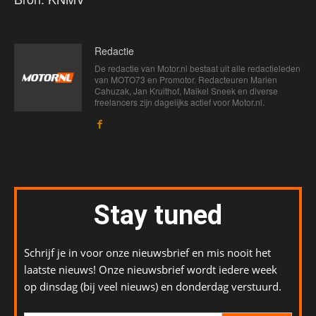
Redactie
De redactie van Motor.nl bestaat uit alle redactieleden
van MOTO73 en Promotor. Redacteuren Marien
Cahuzak, Jan Kruithof, Maikel Sneek en diverse
freelancers zijn dagelijks actief voor Motor.nl.
Stay tuned
Schrijf je in voor onze nieuwsbrief en mis nooit het
laatste nieuws! Onze nieuwsbrief wordt iedere week
op dinsdag (bij veel nieuws) en donderdag verstuurd.