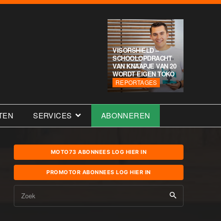
VISORSHIELD –
SCHOOLOPDRACHT
VAN KNAAPJE VAN 20
WORDT EIGEN TOKO
REPORTAGES
TEN
SERVICES
ABONNEREN
MOTO73 ABONNEES LOG HIER IN
PROMOTOR ABONNEES LOG HIER IN
Zoek