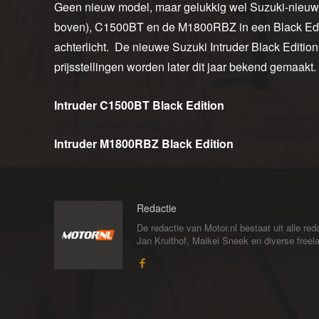
Geen nieuw model, maar gelukkig wel Suzuki-nieuws
boven), C1500BT en de M1800RBZ in een Black Editi
achterlicht. De nieuwe Suzuki Intruder Black Edition
prijsstellingen worden later dit jaar bekend gemaakt.
Intruder C1500BT Black Edition
Intruder M1800RBZ Black Edition
Redactie
De redactie van Motor.nl bestaat uit alle 
Jan Kruithof, Maikel Sneek en diverse freelan