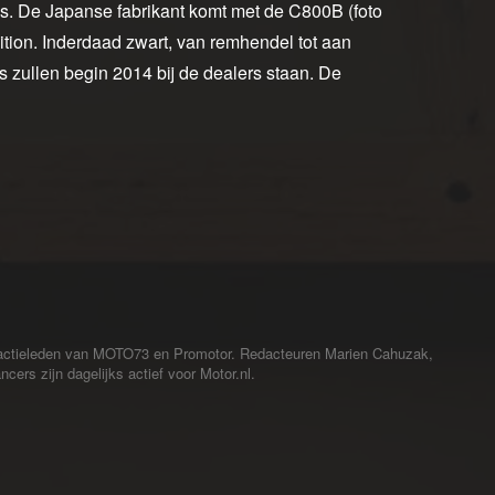
. De Japanse fabrikant komt met de C800B (foto
on. Inderdaad zwart, van remhendel tot aan
s zullen begin 2014 bij de dealers staan. De
redactieleden van MOTO73 en Promotor. Redacteuren Marien Cahuzak,
cers zijn dagelijks actief voor Motor.nl.