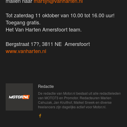
mailen naar
martijn@vanharten.nl
Tot zaterdag 11 oktober van 10.00 tot 16.00 uur!
Toegang gratis.
Het Van Harten Amersfoort team.
Bergstraat 17?, 3811 NE Amersfoort
www.vanharten.nl
Redactie
De redactie van Motor.nl bestaat uit alle redactieleden
van MOTO73 en Promotor. Redacteuren Marien
Cahuzak, Jan Kruithof, Maikel Sneek en diverse
freelancers zijn dagelijks actief voor Motor.nl.