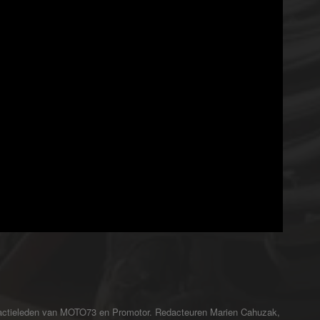
redactieleden van MOTO73 en Promotor. Redacteuren Marien Cahuzak,