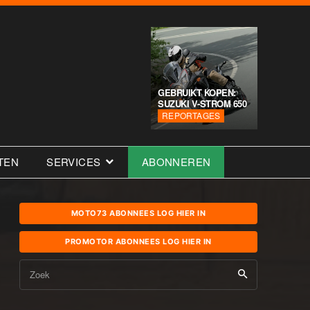
GEBRUIKT KOPEN:
SUZUKI V-STROM 650
REPORTAGES
TEN
SERVICES
ABONNEREN
MOTO73 ABONNEES LOG HIER IN
PROMOTOR ABONNEES LOG HIER IN
Zoek