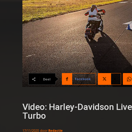
Facebook
X
Deel
Video: Harley-Davidson Liv
Turbo
door
Redactie
17/11/2020