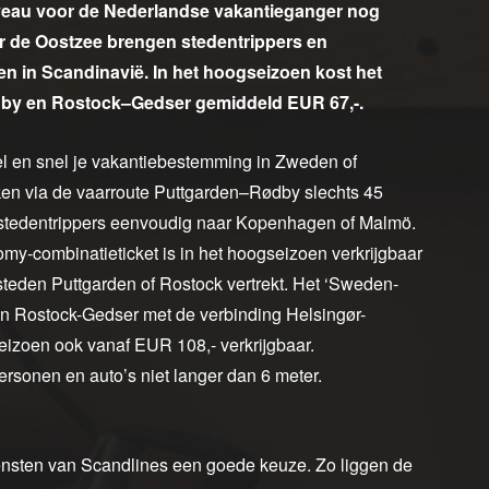
iveau voor de Nederlandse vakantieganger nog
er de Oostzee brengen stedentrippers en
n in Scandinavië. In het hoogseizoen kost het
dby en Rostock–Gedser gemiddeld EUR 67,-.
l en snel je vakantiebestemming in Zweden of
en via de vaarroute Puttgarden–Rødby slechts 45
n stedentrippers eenvoudig naar Kopenhagen of Malmö.
omy-combinatieticket is in het hoogseizoen verkrijgbaar
steden Puttgarden of Rostock vertrekt. Het ‘Sweden-
en Rostock-Gedser met de verbinding Helsingør-
seizoen ook vanaf EUR 108,- verkrijgbaar.
sonen en auto’s niet langer dan 6 meter.
iensten van Scandlines een goede keuze. Zo liggen de