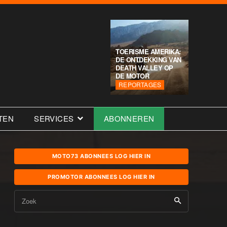
TOERISME AMERIKA:
DE ONTDEKKING VAN
DEATH VALLEY OP
DE MOTOR
REPORTAGES
TEN
SERVICES
ABONNEREN
MOTO73 ABONNEES LOG HIER IN
PROMOTOR ABONNEES LOG HIER IN
Zoek