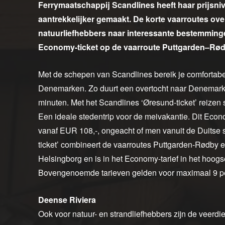
Ferrymaatschappij Scandlines heeft haar prijsn
aantrekkelijker gemaakt. De korte vaarroutes ov
natuurliefhebbers naar interessante bestemminge
Economy-ticket op de vaarroute Puttgarden–Rø
Met de schepen van Scandlines bereik je comfortabe
Denemarken. Zo duurt een overtocht naar Denemark
minuten. Met het Scandlines ‘Øresund-ticket’ reize
Een ideale stedentrip voor de meivakantie. Dit Econ
vanaf EUR 108,-, ongeacht of men vanuit de Duitse 
ticket’ combineert de vaarroutes Puttgarden-Rødby 
Helsingborg en is in het Economy-tarief in het hoog
Bovengenoemde tarieven gelden voor maximaal 9 per
Deense Riviera
Ook voor natuur- en strandliefhebbers zijn de veerd