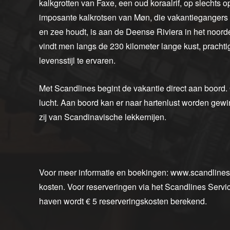
kalkgrotten van Faxe, een oud koraalrif, op slechts o
imposante kalkrotsen van Møn, die vakantieganger
en zee houdt, is aan de Deense Riviera in het noord
vindt men langs de 230 kilometer lange kust, pracht
levensstijl te ervaren.
Met Scandlines begint de vakantie direct aan boord.
lucht. Aan boord kan er naar hartenlust worden gewin
zij van Scandinavische lekkernijen.
Voor meer informatie en boekingen: www.scandlines.n
kosten. Voor reserveringen via het Scandlines Service
haven wordt € 5 reserveringskosten berekend.