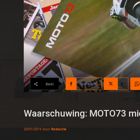
Facebook
X
Deel
Waarschuwing: MOTO73 mid
door
Redactie
20/01/2014