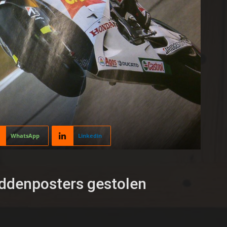
WhatsApp
Linkedin
denposters gestolen