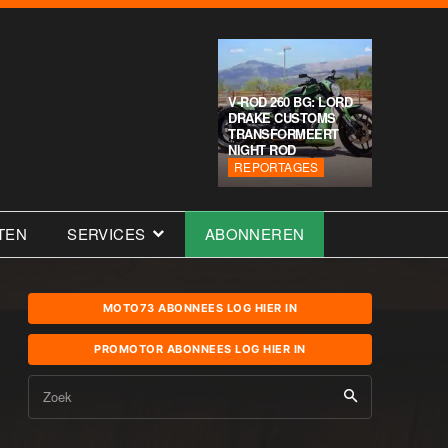
V-ROD 260 BG: LORD
DRAKE CUSTOMS
TRANSFORMEERT
NIGHT ROD
REPORTAGES
TEN
SERVICES
ABONNEREN
MOTO73 ABONNEES LOG HIER IN
PROMOTOR ABONNEES LOG HIER IN
Zoek