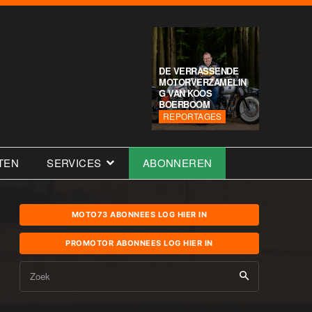
DE VERRASSENDE
MOTORVERZAMELIN
G VAN KOOS
BOERBOOM
REPORTAGES
TEN
SERVICES
ABONNEREN
MOTO73 ABONNEES LOG HIER IN
PROMOTOR ABONNEES LOG HIER IN
Zoek