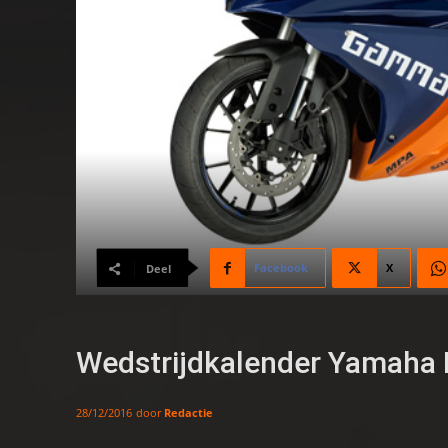
Facebook
X
Deel
Wedstrijdkalender Yamaha
door
Redactie
28/12/2016