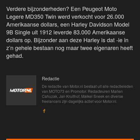
Verdere bijzonderheden? Een Peugeot Moto
Legere MD350 Twin werd verkocht voor 26.000
Amerikaanse dollars, een Harley Davidson Model
9B Single uit 1912 leverde 83.000 Amerikaanse
dollars op. Bijzonder aan deze Harley is dat -ie in
z’n gehele bestaan nog maar twee eigenaren heeft
gehad.
Redactie
De redactie van Motor.nl bestaat uit alle redactieleden
van MOTO73 en Promotor. Redacteuren Marien
Cahuzak, Jan Kruithof, Maikel Sneek en diverse
freelancers zijn dagelijks actief voor Motor.nl.