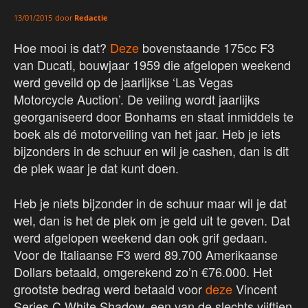
door
Redactie
13/01/2015
Hoe mooi is dat?
Deze
bovenstaande 175cc F3
van Ducati, bouwjaar 1959 die afgelopen weekend
werd geveild op de jaarlijkse ‘Las Vegas
Motorcycle Auction’. De veiling wordt jaarlijks
georganiseerd door Bonhams en staat inmiddels te
boek als dé motorveiling van het jaar. Heb je iets
bijzonders in de schuur en wil je cashen, dan is dit
de plek waar je dat kunt doen.
Heb je niets bijzonder in de schuur maar wil je dat
wel, dan is het de plek om je geld uit te geven. Dat
werd afgelopen weekend dan ook grif gedaan.
Voor de Italiaanse F3 werd 89.700 Amerikaanse
Dollars betaald, omgerekend zo’n €76.000. Het
grootste bedrag werd betaald voor
deze
Vincent
Series C White Shadow, een van de slechts vijftien