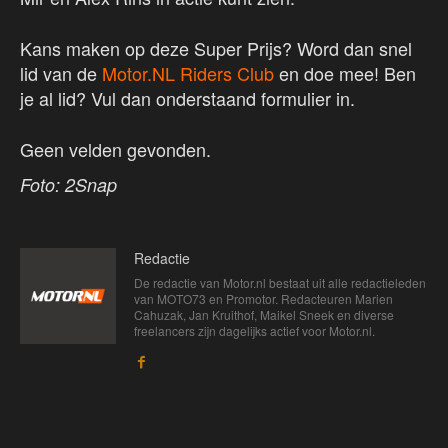
Kans maken op deze Super Prijs? Word dan snel
lid van de
Motor.NL Riders Club
en doe mee! Ben
je al lid? Vul dan onderstaand formulier in.
Geen velden gevonden.
Foto: 2Snap
Redactie
De redactie van Motor.nl bestaat uit alle redactieleden
van MOTO73 en Promotor. Redacteuren Marien
Cahuzak, Jan Kruithof, Maikel Sneek en diverse
freelancers zijn dagelijks actief voor Motor.nl.