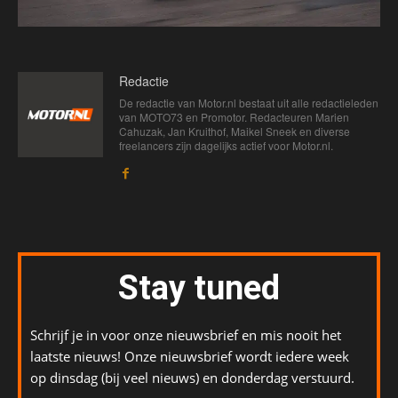
Redactie
De redactie van Motor.nl bestaat uit alle redactieleden
van MOTO73 en Promotor. Redacteuren Marien
Cahuzak, Jan Kruithof, Maikel Sneek en diverse
freelancers zijn dagelijks actief voor Motor.nl.
Stay tuned
Schrijf je in voor onze nieuwsbrief en mis nooit het
laatste nieuws! Onze nieuwsbrief wordt iedere week
op dinsdag (bij veel nieuws) en donderdag verstuurd.